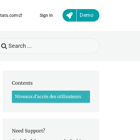
Demo
Stats.com
Sign In
earch
or
Contents
Niveaux d’accès des utilisateurs
Need Support?