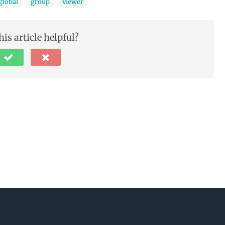
global
group
viewer
his article helpful?