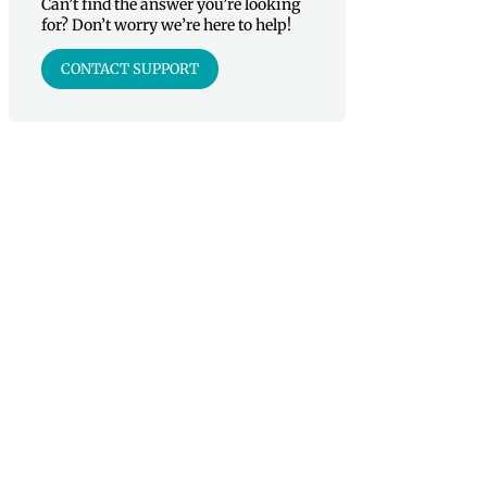
Can’t find the answer you’re looking
for? Don’t worry we’re here to help!
CONTACT SUPPORT