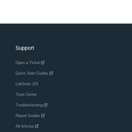
Support
Open a Ticket
Quick Start Guides
LabStats 101
Trust Center
Troubleshooting
Report Guides
All Articles