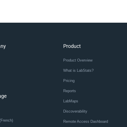
ny
Product
Product Overview
What is LabStats?
Pricing
Reports
age
LabMaps
Discoverability
(French)
Remote Access Dashboard