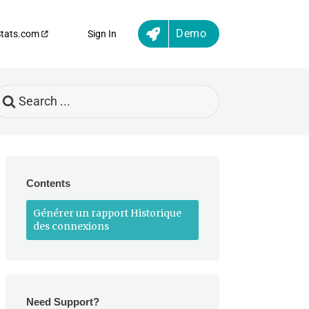
Demo
Stats.com
Sign In
earch
or
Contents
Générer un rapport Historique
des connexions
Need Support?