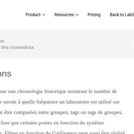
Product
Resources
Pricing
Back to Lab
S
ns
F
e des connexions
ons
ne une chronologie historique montrant le nombre de
 savoir à quelle fréquence un laboratoire est utilisé sur
 être comparées entre groupes, tags ou tags de groupes.
inclure que certains postes en fonction du système
 Filtrer en fonction de l’utilisateur peut aussi être réalisé